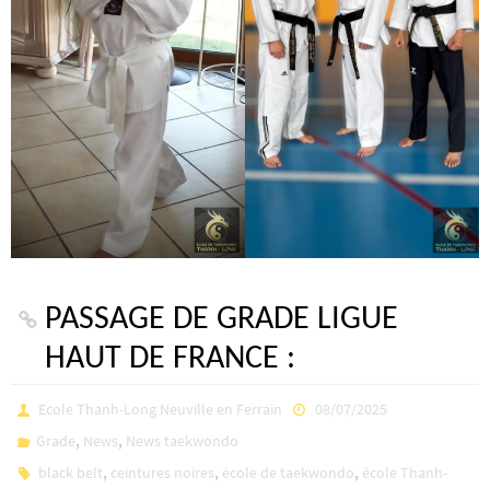
PASSAGE DE GRADE LIGUE
HAUT DE FRANCE :
Ecole Thanh-Long Neuville en Ferrain
08/07/2025
,
,
Grade
News
News taekwondo
,
,
,
black belt
ceintures noires
école de taekwondo
école Thanh-