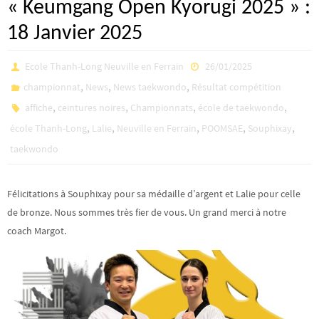
« Keumgang Open Kyorugi 2025 » :
18 Janvier 2025
Ecole Thanh-Long Neuville en Ferrain
26/01/2025
,
,
,
championnat
News
News taekwondo
Résultat compétition
,
,
,
,
affiche
ceintures noires
Championnats
école de taekwondo
,
,
,
,
,
école Thanh-Long
Lalie
Neuville en Ferrain
POOMSAE
Souphixay
taekwondo
Félicitations à Souphixay pour sa médaille d’argent et Lalie pour celle
de bronze. Nous sommes très fier de vous. Un grand merci à notre
coach Margot.