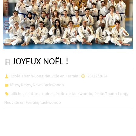
JOYEUX NOËL !
Ecole Thanh-Long Neuville en Ferrain
26/12/2024
,
,
fêtes
News
News taekwondo
,
,
,
,
affiche
ceintures noires
école de taekwondo
école Thanh-Long
,
Neuville en Ferrain
taekwondo