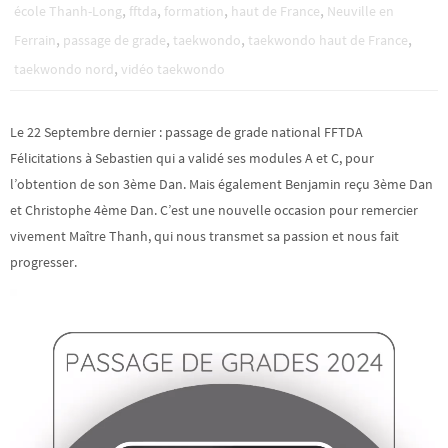
,
,
,
,
école Thanh-Long
fftda
formation
haut de France
Neuville en
,
,
,
,
Ferrain
passage de grade
taekwondo
taekwondo haut de France
,
taekwondo nord
vidéo taekwondo
Le 22 Septembre dernier : passage de grade national FFTDA
Félicitations à Sebastien qui a validé ses modules A et C, pour
l’obtention de son 3ème Dan. Mais également Benjamin reçu 3ème Dan
et Christophe 4ème Dan. C’est une nouvelle occasion pour remercier
vivement Maître Thanh, qui nous transmet sa passion et nous fait
progresser.