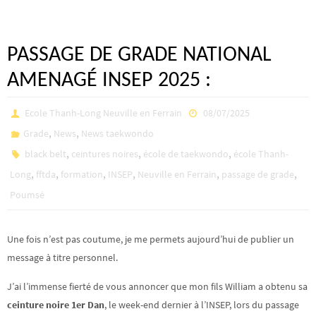
PASSAGE DE GRADE NATIONAL
AMENAGÉ INSEP 2025 :
Ecole Thanh-Long Neuville en Ferrain
08/07/2025
,
,
Grade
News
News taekwondo
,
,
,
black belt
ceintures noires
école de taekwondo
école Thanh-
,
,
,
,
,
,
Long
fftda
formation
INSEP
Neuville en Ferrain
passage de grade
Poumsé
Une fois n’est pas coutume, je me permets aujourd’hui de publier un
message à titre personnel.
J’ai l’immense fierté de vous annoncer que mon fils William a obtenu sa
ceinture noire 1er Dan
, le week-end dernier à l’INSEP, lors du passage