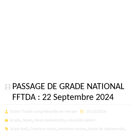
PASSAGE DE GRADE NATIONAL
FFTDA : 22 Septembre 2024
Ecole Thanh-Long Neuville en Ferrain
15/10/2024
,
,
,
Grade
News
News taekwondo
nouvelle saison
,
,
,
,
black belt
Ceinture noire
ceintures noires
école de taekwondo