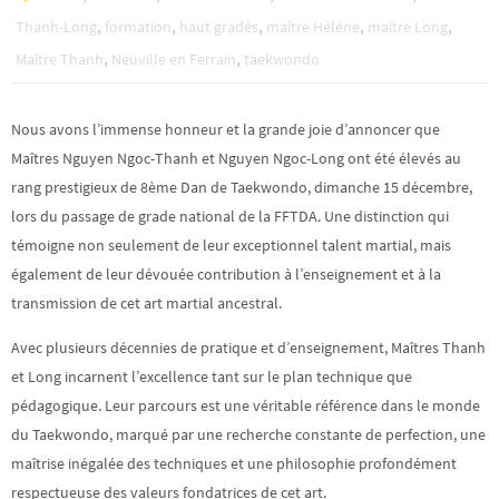
,
,
,
,
,
Thanh-Long
formation
haut gradés
maître Hélène
maître Long
,
,
Maître Thanh
Neuville en Ferrain
taekwondo
Nous avons l’immense honneur et la grande joie d’annoncer que
Maîtres Nguyen Ngoc-Thanh et Nguyen Ngoc-Long ont été élevés au
rang prestigieux de 8ème Dan de Taekwondo, dimanche 15 décembre,
lors du passage de grade national de la FFTDA. Une distinction qui
témoigne non seulement de leur exceptionnel talent martial, mais
également de leur dévouée contribution à l’enseignement et à la
transmission de cet art martial ancestral.
Avec plusieurs décennies de pratique et
d’enseignement, Maîtres Thanh
et Long incarnent l’excellence tant sur le plan technique que
pédagogique. Leur parcours est une véritable référence dans le monde
du Taekwondo, marqué par une recherche constante de perfection, une
maîtrise inégalée des techniques et une philosophie profondément
respectueuse des valeurs fondatrices de cet art.