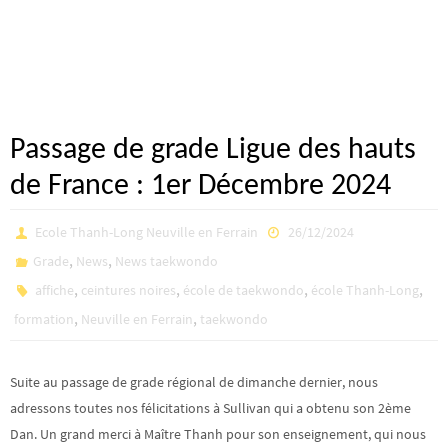
Passage de grade Ligue des hauts
de France : 1er Décembre 2024
Ecole Thanh-Long Neuville en Ferrain
26/12/2024
,
,
Grade
News
News taekwondo
,
,
,
,
affiche
ceintures noires
école de taekwondo
école Thanh-Long
,
,
formation
Neuville en Ferrain
taekwondo
Suite au passage de grade régional de dimanche dernier, nous
adressons toutes nos félicitations à Sullivan qui a obtenu son 2ème
Dan. Un grand merci à Maître Thanh pour son enseignement, qui nous