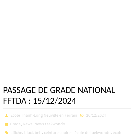
PASSAGE DE GRADE NATIONAL
FFTDA : 15/12/2024
Ecole Thanh-Long Neuville en Ferrain
26/12/2024
,
,
Grade
News
News taekwondo
,
,
,
,
affiche
black belt
ceintures noires
école de taekwondo
école