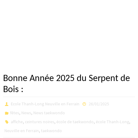
Bonne Année 2025 du Serpent de
Bois :
Ecole Thanh-Long Neuville en Ferrain
26/01/2025
,
,
fêtes
News
News taekwondo
,
,
,
,
affiche
ceintures noires
école de taekwondo
école Thanh-Long
,
Neuville en Ferrain
taekwondo