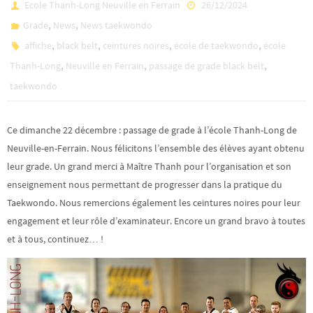
Ecole Thanh-Long Neuville en Ferrain
26/12/2024
,
,
Grade
News
News taekwondo
,
,
,
,
affiche
black belt
ceintures noires
école de taekwondo
école
,
,
,
Thanh-Long
Neuville en Ferrain
passage de grade black belt
taekwondo
Ce dimanche 22 décembre : passage de grade à l’école Thanh-Long de
Neuville-en-Ferrain. Nous félicitons l’ensemble des élèves ayant obtenu
leur grade. Un grand merci à Maître Thanh pour l’organisation et son
enseignement nous permettant de progresser dans la pratique du
Taekwondo. Nous remercions également les ceintures noires pour leur
engagement et leur rôle d’examinateur. Encore un grand bravo à toutes
et à tous, continuez… !