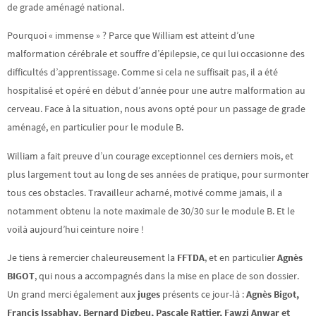
de grade aménagé national.
Pourquoi « immense » ? Parce que William est atteint d’une
malformation cérébrale et souffre d’épilepsie, ce qui lui occasionne des
difficultés d’apprentissage. Comme si cela ne suffisait pas, il a été
hospitalisé et opéré en début d’année pour une autre malformation au
cerveau. Face à la situation, nous avons opté pour un passage de grade
aménagé, en particulier pour le module B.
William a fait preuve d’un courage exceptionnel ces derniers mois, et
plus largement tout au long de ses années de pratique, pour surmonter
tous ces obstacles. Travailleur acharné, motivé comme jamais, il a
notamment obtenu la note maximale de 30/30 sur le module B. Et le
voilà aujourd’hui ceinture noire !
Je tiens à remercier chaleureusement la
FFTDA
, et en particulier
Agnès
BIGOT
, qui nous a accompagnés dans la mise en place de son dossier.
Un grand merci également aux
juges
présents ce jour-là :
Agnès Bigot,
Francis Issabhay, Bernard Digbeu, Pascale Rattier, Fawzi Anwar et