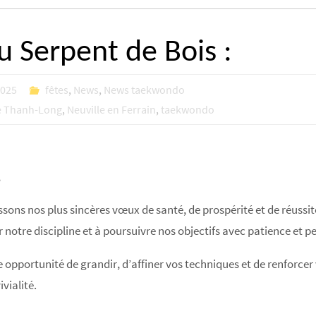
 Serpent de Bois :
2025
fêtes
,
News
,
News taekwondo
e Thanh-Long
,
Neuville en Ferrain
,
taekwondo
,
ssons nos plus sincères vœux de santé, de prospérité et de réussi
r notre discipline et à poursuivre nos objectifs avec patience et 
 opportunité de grandir, d’affiner vos techniques et de renforcer
ivialité.