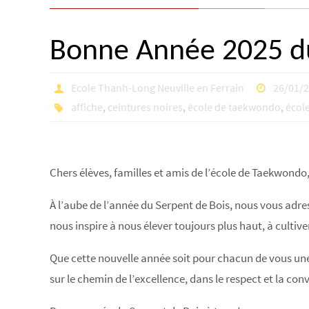
Bonne Année 2025 du
Ecole Thanh-Long Neuville en Ferrain
26/01/
affiche
,
ceintures noires
,
école de taekwondo
,
écol
Chers élèves, familles et amis de l’école de Taekwondo
À l’aube de l’année du Serpent de Bois, nous vous adre
nous inspire à nous élever toujours plus haut, à cultive
Que cette nouvelle année soit pour chacun de vous une
sur le chemin de l’excellence, dans le respect et la conv