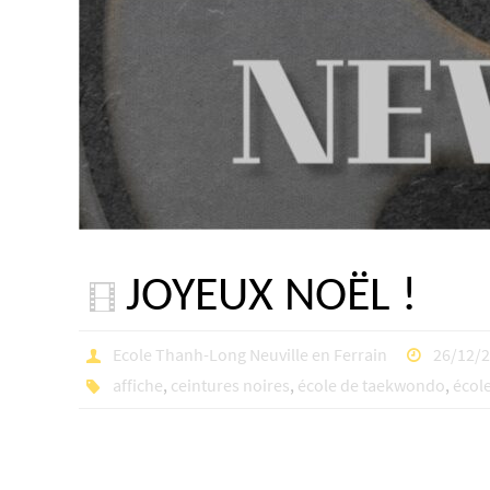
JOYEUX NOËL !
Ecole Thanh-Long Neuville en Ferrain
26/12/
affiche
,
ceintures noires
,
école de taekwondo
,
écol