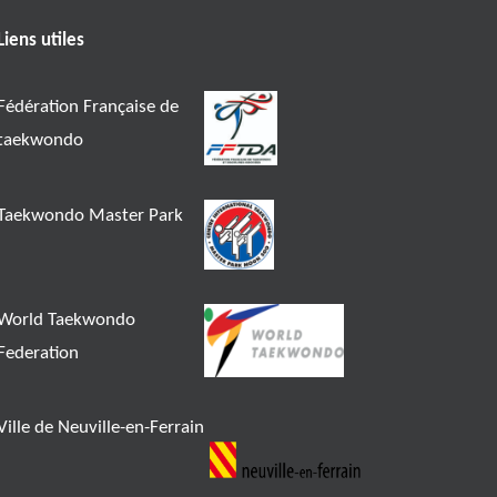
Liens utiles
Fédération Française de
taekwondo
Taekwondo Master Park
World Taekwondo
Federation
Ville de Neuville-en-Ferrain