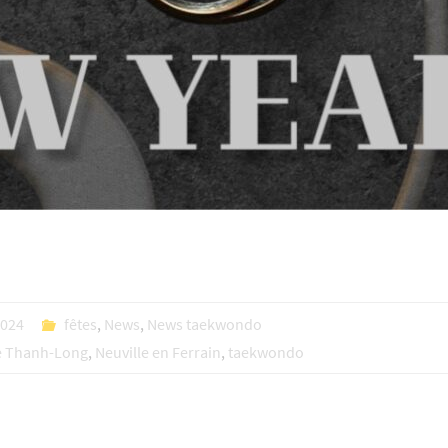
2024
fêtes
,
News
,
News taekwondo
e Thanh-Long
,
Neuville en Ferrain
,
taekwondo