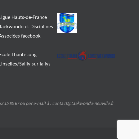
Ligue Hauts-de-France
Taekwondo et Disciplines
Associées facebook
Ecole Thanh-Long
Linselles/Sailly sur la lys
2 15 80 67 ou par e-mail à : contact@taekwondo-neuville.fr