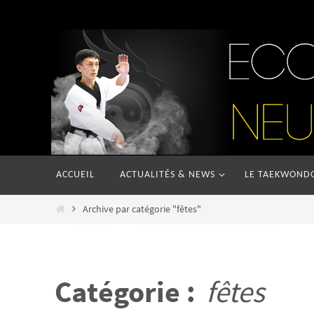
Passer
vers
le
contenu
Passer
ACCUEIL
ACTUALITÉS & NEWS
LE TAEKWOND
vers
le
Home
Archive par catégorie "fêtes"
contenu
Catégorie :
fêtes