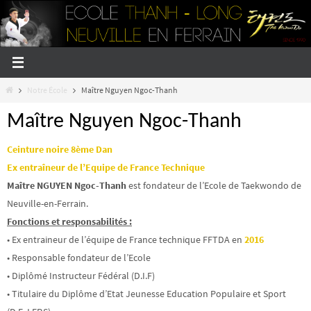
Passer
vers
le
contenu
Home
Notre École
Maître Nguyen Ngoc-Thanh
Maître Nguyen Ngoc-Thanh
Ceinture noire 8ème Dan
Ex entraîneur de l’Equipe de France Technique
Maître NGUYEN Ngoc-Thanh
est fondateur de l’Ecole de Taekwondo de
Neuville-en-Ferrain.
Fonctions et responsabilités :
• Ex entraineur de l’équipe de France technique FFTDA en
2016
• Responsable fondateur de l’Ecole
• Diplômé Instructeur Fédéral (D.I.F)
• Titulaire du Diplôme d’Etat Jeunesse Education Populaire et Sport