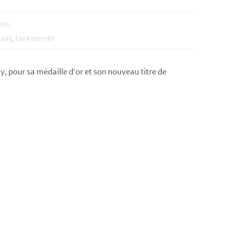
ion
xay
,
taekwondo
 pour sa médaille d’or et son nouveau titre de