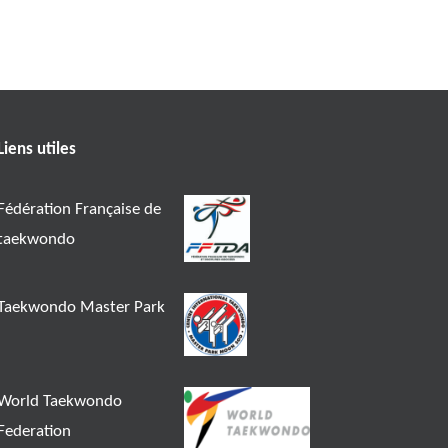
Liens utiles
Fédération Française de
taekwondo
Taekwondo Master Park
World Taekwondo
Federation