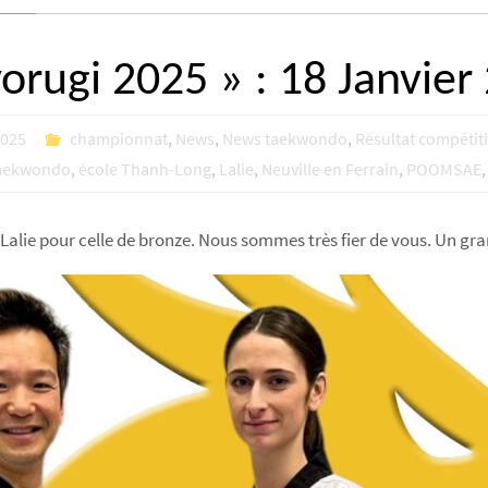
rugi 2025 » : 18 Janvier
2025
championnat
,
News
,
News taekwondo
,
Résultat compétit
taekwondo
,
école Thanh-Long
,
Lalie
,
Neuville en Ferrain
,
POOMSAE
 Lalie pour celle de bronze. Nous sommes très fier de vous. Un g