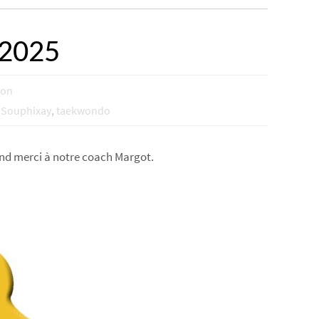
 2025
ion
,
Souphixay
,
taekwondo
rand merci à notre coach Margot.