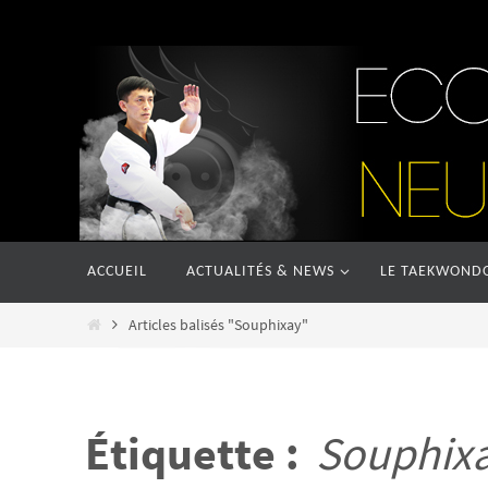
Passer
vers
le
contenu
Passer
ACCUEIL
ACTUALITÉS & NEWS
LE TAEKWOND
vers
le
Home
Articles balisés "Souphixay"
contenu
Étiquette :
Souphix