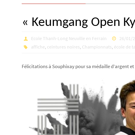
« Keumgang Open Kyo
Ecole Thanh-Long Neuville en Ferrain
26/01/
affiche
,
ceintures noires
,
Championnats
,
école de 
Félicitations à Souphixay pour sa médaille d’argent et