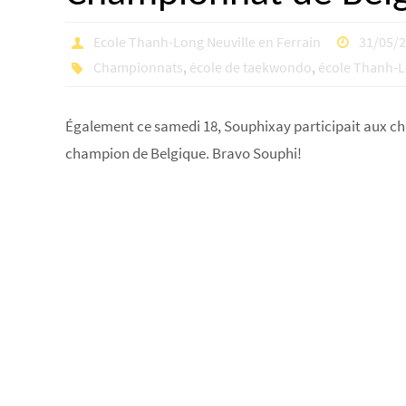
Ecole Thanh-Long Neuville en Ferrain
31/05/
Championnats
,
école de taekwondo
,
école Thanh-
Également ce samedi 18, Souphixay participait aux ch
champion de Belgique. Bravo Souphi!