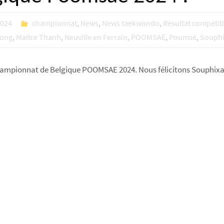
2024
championnat
,
News
,
News taekwondo
,
Résultat compétit
Long
,
Maître Thanh
,
Neuville en Ferrain
,
POOMSAE
,
Poumsé
,
Souphi
ampionnat de Belgique POOMSAE 2024. Nous félicitons Souphixay,