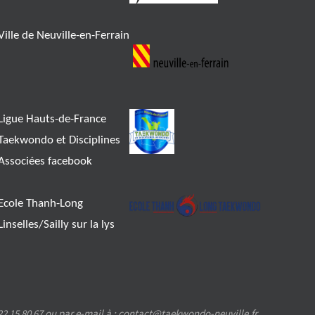
Ville de Neuville-en-Ferrain
Ligue Hauts-de-France
Taekwondo et Disciplines
Associées facebook
Ecole Thanh-Long
Linselles/Sailly sur la lys
2 15 80 67 ou par e-mail à : contact@taekwondo-neuville.fr