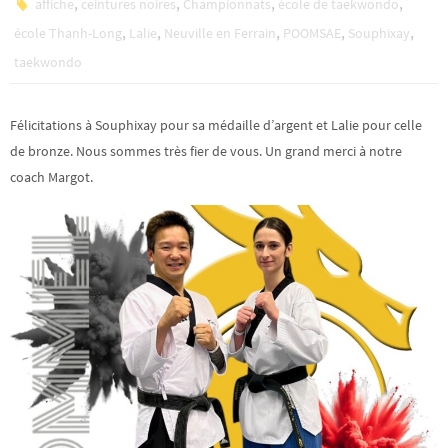
,
,
,
,
affiche
ceintures noires
Championnats
école de taekwondo
,
,
,
,
,
école Thanh-Long
Lalie
Neuville en Ferrain
POOMSAE
Souphixay
taekwondo
Félicitations à Souphixay pour sa médaille d’argent et Lalie pour celle
de bronze. Nous sommes très fier de vous. Un grand merci à notre
coach Margot.