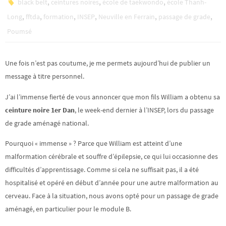
,
,
,
black belt
ceintures noires
école de taekwondo
école Thanh-
,
,
,
,
,
,
Long
fftda
formation
INSEP
Neuville en Ferrain
passage de grade
Poumsé
Une fois n’est pas coutume, je me permets aujourd’hui de publier un
message à titre personnel.
J’ai l’immense fierté de vous annoncer que mon fils William a obtenu sa
ceinture noire 1er Dan
, le week-end dernier à l’INSEP, lors du passage
de grade aménagé national.
Pourquoi « immense » ? Parce que William est atteint d’une
malformation cérébrale et souffre d’épilepsie, ce qui lui occasionne des
difficultés d’apprentissage. Comme si cela ne suffisait pas, il a été
hospitalisé et opéré en début d’année pour une autre malformation au
cerveau. Face à la situation, nous avons opté pour un passage de grade
aménagé, en particulier pour le module B.