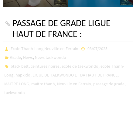
PASSAGE DE GRADE LIGUE
HAUT DE FRANCE :
Ecole Thanh-Long Neuville en Ferrain
08/07/2025
,
,
Grade
News
News taekwondo
,
,
,
black belt
ceintures noires
école de taekwondo
école Thanh-
,
,
,
Long
hapkido
LIGUE DE TAEKWONDO ET DA HAUT DE FRANCE
,
,
,
,
MAITRE LONG
maitre thanh
Neuville en Ferrain
passage de grade
taekwondo