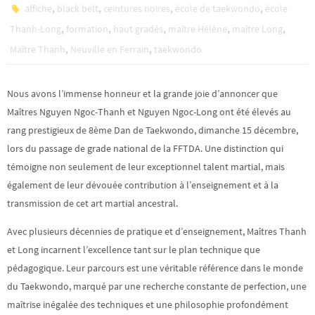
,
,
,
,
affiche
black belt
ceintures noires
école de taekwondo
école
,
,
,
,
,
Thanh-Long
formation
haut gradés
maître Hélène
maître Long
,
,
Maître Thanh
Neuville en Ferrain
taekwondo
Nous avons l’immense honneur et la grande joie d’annoncer que
Maîtres Nguyen Ngoc-Thanh et Nguyen Ngoc-Long ont été élevés au
rang prestigieux de 8ème Dan de Taekwondo, dimanche 15 décembre,
lors du passage de grade national de la FFTDA. Une distinction qui
témoigne non seulement de leur exceptionnel talent martial, mais
également de leur dévouée contribution à l’enseignement et à la
transmission de cet art martial ancestral.
Avec plusieurs décennies de pratique et
d’enseignement, Maîtres Thanh
et Long incarnent l’excellence tant sur le plan technique que
pédagogique. Leur parcours est une véritable référence dans le monde
du Taekwondo, marqué par une recherche constante de perfection, une
maîtrise inégalée des techniques et une philosophie profondément