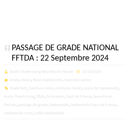
PASSAGE DE GRADE NATIONAL
FFTDA : 22 Septembre 2024
Ecole Thanh-Long Neuville en Ferrain
15/10/2024
,
,
,
Grade
News
News taekwondo
nouvelle saison
,
,
,
,
black belt
Ceinture noire
ceintures noires
école de taekwondo
,
,
,
,
école Thanh-Long
fftda
formation
haut de France
Neuville en
,
,
,
,
Ferrain
passage de grade
taekwondo
taekwondo haut de France
,
taekwondo nord
vidéo taekwondo