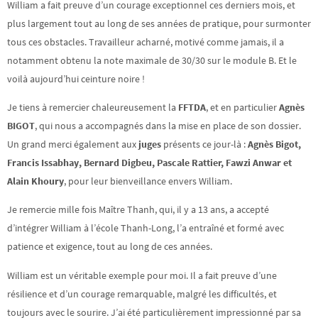
William a fait preuve d’un courage exceptionnel ces derniers mois, et
plus largement tout au long de ses années de pratique, pour surmonter
tous ces obstacles. Travailleur acharné, motivé comme jamais, il a
notamment obtenu la note maximale de 30/30 sur le module B. Et le
voilà aujourd’hui ceinture noire !
Je tiens à remercier chaleureusement la
FFTDA
, et en particulier
Agnès
BIGOT
, qui nous a accompagnés dans la mise en place de son dossier.
Un grand merci également aux
juges
présents ce jour-là :
Agnès Bigot,
Francis Issabhay, Bernard Digbeu, Pascale Rattier, Fawzi Anwar et
Alain Khoury
, pour leur bienveillance envers William.
Je remercie mille fois Maître Thanh, qui, il y a 13 ans, a accepté
d’intégrer William à l’école Thanh-Long, l’a entraîné et formé avec
patience et exigence, tout au long de ces années.
William est un véritable exemple pour moi. Il a fait preuve d’une
résilience et d’un courage remarquable, malgré les difficultés, et
toujours avec le sourire. J’ai été particulièrement impressionné par sa