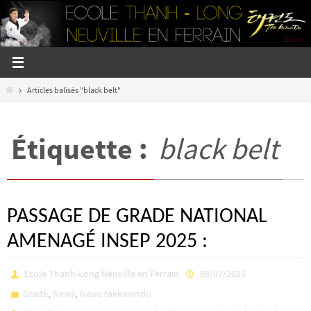
Passer
vers
le
contenu
Home
Articles balisés "black belt"
Étiquette :
black belt
PASSAGE DE GRADE NATIONAL
AMENAGÉ INSEP 2025 :
Ecole Thanh-Long Neuville en Ferrain
08/07/2025
,
,
Grade
News
News taekwondo