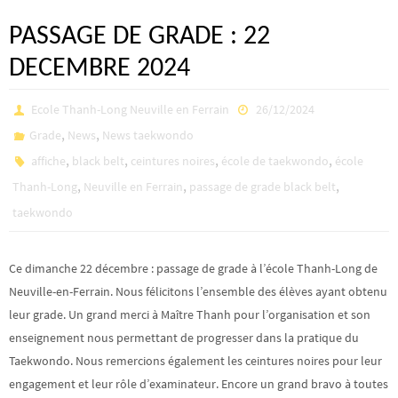
PASSAGE DE GRADE : 22
DECEMBRE 2024
Ecole Thanh-Long Neuville en Ferrain
26/12/2024
,
,
Grade
News
News taekwondo
,
,
,
,
affiche
black belt
ceintures noires
école de taekwondo
école
,
,
,
Thanh-Long
Neuville en Ferrain
passage de grade black belt
taekwondo
Ce dimanche 22 décembre : passage de grade à l’école Thanh-Long de
Neuville-en-Ferrain. Nous félicitons l’ensemble des élèves ayant obtenu
leur grade. Un grand merci à Maître Thanh pour l’organisation et son
enseignement nous permettant de progresser dans la pratique du
Taekwondo. Nous remercions également les ceintures noires pour leur
engagement et leur rôle d’examinateur. Encore un grand bravo à toutes