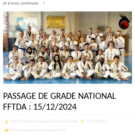
et à tous, continuez… !
PASSAGE DE GRADE NATIONAL
FFTDA : 15/12/2024
Ecole Thanh-Long Neuville en Ferrain
26/12/2024
,
,
Grade
News
News taekwondo