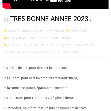
TRES BONNE ANNEE 2023 :
Ecole Thanh-Long Neuville en Ferrain
06/01/2023
,
,
News
News taekwondo
vidéo taekwondo
,
,
,
ARTS MARTIAUX
BONNE ANNEE 2023
école de taekwondo
,
,
Neuville en Ferrain
taekwondo
VIDEO TAEKWONDO
Des éclats de rire, pour dissiper la morosité,
De l’audace, pour oser inventer et créer autrement,
De la confiance, pour s’épanouir pleinement,
Des douceurs, pour croquer la vie à pleine dents,
Du réconfort, pour être rassuré lors de moments délicats,