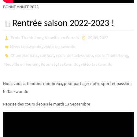
BONNE ANNEE 2023
Rentrée saison 2022-2023 !
Ecole Thanh-Long Neuville en Ferrain
29/09/2022
,
News taekwondo
vidéo taekwondo
,
,
,
,
Championnats
combat
école de taekwondo
école Thanh-Long
,
,
,
Neuville en Ferrain
Poumsé
taekwondo
vidéo taekwondo
Nous vous attendons nombreux, pour partager notre sport et passion,
le Taekwondo.
Reprise des cours depuis le mardi 13 Septembre