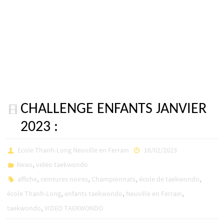
CHALLENGE ENFANTS JANVIER
2023 :
Ecole Thanh-Long Neuville en Ferrain
16/02/2023
,
News
vidéo taekwondo
,
,
,
,
affiche
ceintures noires
Championnats
école de taekwondo
,
,
,
école Thanh-Long
enfants taekwondo
Neuville en Ferrain
,
taekwondo
VIDEO TAEKWONDO