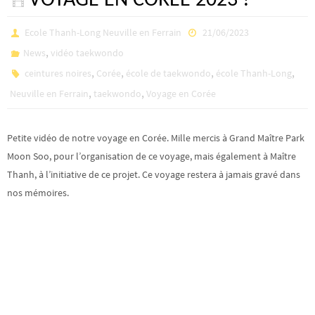
VOYAGE EN COREE 2023 !
Ecole Thanh-Long Neuville en Ferrain
21/06/2023
,
News
vidéo taekwondo
,
,
,
,
ceintures noires
Corée
école de taekwondo
école Thanh-Long
,
,
Neuville en Ferrain
taekwondo
Voyage en Corée
Petite vidéo de notre voyage en Corée. Mille mercis à Grand Maître Park
Moon Soo, pour l’organisation de ce voyage, mais également à Maître
Thanh, à l’initiative de ce projet. Ce voyage restera à jamais gravé dans
nos mémoires.