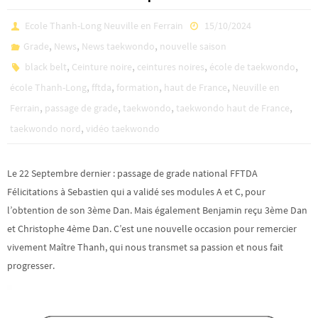
Ecole Thanh-Long Neuville en Ferrain
15/10/2024
,
,
,
Grade
News
News taekwondo
nouvelle saison
,
,
,
,
black belt
Ceinture noire
ceintures noires
école de taekwondo
,
,
,
,
école Thanh-Long
fftda
formation
haut de France
Neuville en
,
,
,
,
Ferrain
passage de grade
taekwondo
taekwondo haut de France
,
taekwondo nord
vidéo taekwondo
Le 22 Septembre dernier : passage de grade national FFTDA
Félicitations à Sebastien qui a validé ses modules A et C, pour
l’obtention de son 3ème Dan. Mais également Benjamin reçu 3ème Dan
et Christophe 4ème Dan. C’est une nouvelle occasion pour remercier
vivement Maître Thanh, qui nous transmet sa passion et nous fait
progresser.