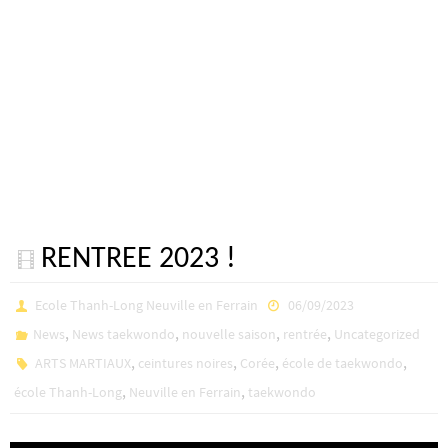
RENTREE 2023 !
Ecole Thanh-Long Neuville en Ferrain
06/09/2023
,
,
,
,
News
News taekwondo
nouvelle saison
rentrée
Uncategorized
,
,
,
,
ARTS MARTIAUX
ceintures noires
Corée
école de taekwondo
,
,
école Thanh-Long
Neuville en Ferrain
taekwondo