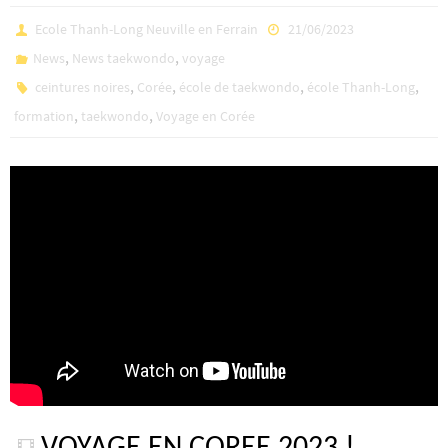
Ecole Thanh-Long Neuville en Ferrain
21/06/2023
,
,
News
News taekwondo
voyage
,
,
,
,
ceintures noires
Corée
école de taekwondo
école Thanh-Long
,
,
formation
taekwondo
Voyage en Corée