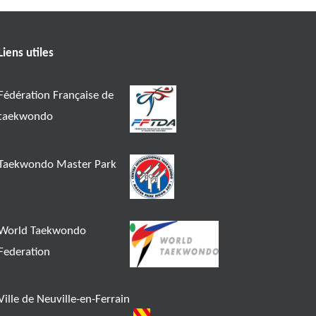
Liens utiles
Fédération Française de
taekwondo
Taekwondo Master Park
World Taekwondo
Federation
Ville de Neuville-en-Ferrain