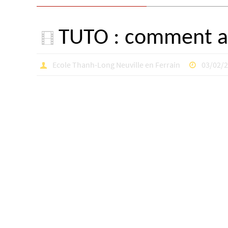
TUTO : comment at
Ecole Thanh-Long Neuville en Ferrain
03/02/