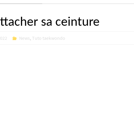
tacher sa ceinture
2022
News
,
Tuto taekwondo