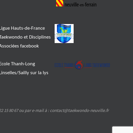
Ligue Hauts-de-France
Taekwondo et Disciplines
Associées facebook
Ecole Thanh-Long
Linselles/Sailly sur la lys
2 15 80 67 ou par e-mail à : contact@taekwondo-neuville.fr