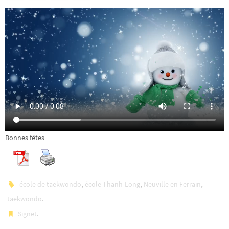
Bonnes fêtes
,
,
,
école de taekwondo
école Thanh-Long
Neuville en Ferrain
.
taekwondo
.
Signet