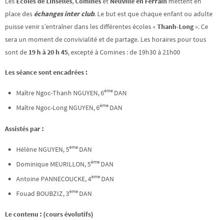
Les
Ecoles de Linselles
,
Comines
et
Neuville en Ferrain
mettent en
place des
échanges inter club
. Le but est que chaque enfant ou adulte
puisse venir s’entraîner dans les différentes écoles «
Thanh-Long
». Ce
sera un moment de convivialité et de partage. Les horaires pour tous
sont de
19 h à 20 h 45
,
excepté à Comines : de 19h30 à 21h00
Les séance sont encadrées :
ème
Maître Ngoc-Thanh NGUYEN, 6
DAN
ème
Maître Ngoc-Long NGUYEN, 6
DAN
Assistés par :
ème
Hélène NGUYEN, 5
DAN
ème
Dominique MEURILLON, 5
DAN
ème
Antoine PANNECOUCKE, 4
DAN
ème
Fouad BOUBZIZ, 3
DAN
Le contenu : (cours évolutifs)