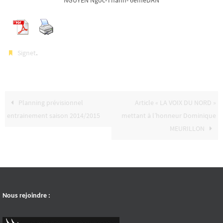
NGUYEN Ngoc-Thanh- 6èmeDAN
.
Signet
Planning prévisionnel
Article « LA VOIX DU NORD »
entrainement saison 2014/2015
mettant à l’honneur Dominique
MEURILLON
Nous rejoindre :