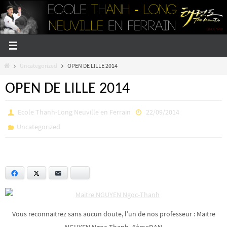
Passer
vers
le
contenu
Home
Uncategorized
OPEN DE LILLE 2014
OPEN DE LILLE 2014
Ecole Thanh-Long Neuville en Ferrain
22/09/2014
Uncategorized
Facebook
Twitter
E-mail
Bluesky
Vous reconnaitrez sans aucun doute, l’un de nos professeur : Maitre