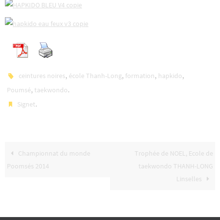
,
,
,
,
ceintures noires
école Thanh-Long
formation
hapkido
,
.
Poumsé
taekwondo
.
Signet
Championnat du monde
Trophée de NOEL, Ecole de
Poomsés 2014
taekwondo THANH-LONG
Linselles