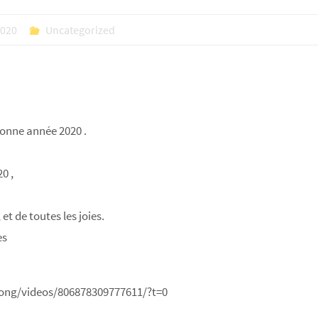
2020
Uncategorized
bonne année 2020 .
0 ,
et de toutes les joies.
es
ong/videos/806878309777611/?t=0