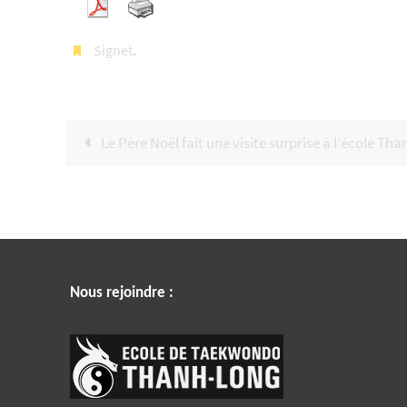
Signet
.
Le Père Noël fait une visite surprise à l’école Th
Nous rejoindre :