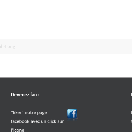
anh-Long
Devenez fan :
"liker" notre page
facebook avec un click sur
l'icone