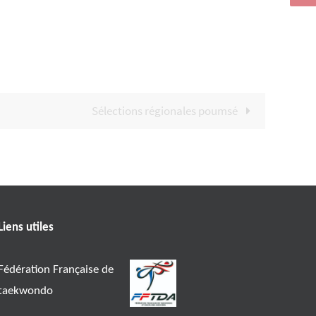
Sélections régionales poumsé
Liens utiles
Fédération Française de
taekwondo