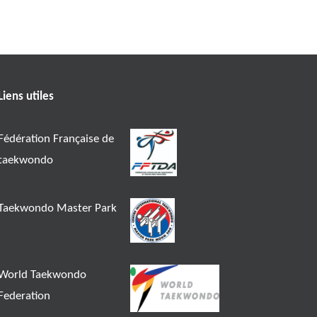
Liens utiles
Fédération Française de
taekwondo
Taekwondo Master Park
World Taekwondo
Federation