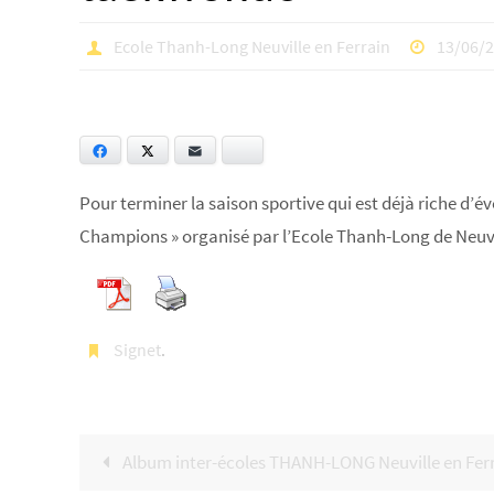
Ecole Thanh-Long Neuville en Ferrain
13/06/
Facebook
Twitter
E-mail
Bluesky
Pour terminer la saison sportive qui est déjà riche d’é
Champions » organisé par l’Ecole Thanh-Long de Neuvi
Signet
.
Album inter-écoles THANH-LONG Neuville en Fer